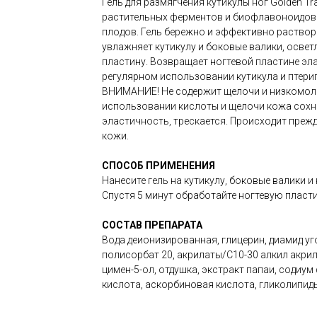
Гель для размягчения кутикулы ног Golden Tra
растительных ферментов и биофлавоноидов 
плодов. Гель бережно и эффективно раствор
увлажняет кутикулу и боковые валики, освет
пластину. Возвращает ногтевой пластине эл
регулярном использовании кутикула и птери
ВНИМАНИЕ! Не содержит щелочи и низкомоле
использовании кислоты и щелочи кожа сохне
эластичность, трескается. Происходит преж
кожи.
СПОСОБ ПРИМЕНЕНИЯ
Нанесите гель на кутикулу, боковые валики и
Спустя 5 минут обработайте ногтевую пласт
СОСТАВ ПРЕПАРАТА
Вода деионизированная, глицерин, диамид уг
полисорбат 20, акрилаты/С10-30 алкил акрил
цимен-5-ол, отдушка, экстракт папаи, содиум
кислота, аскорбиновая кислота, гликолипид