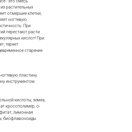
ce - это смесь
из растительных
яет отмершие клетки,
ляет ногтевую
астичность. При
гий перестают расти.
кулярных кислот! При
т, теряет
девременное старение
 ногтевую пластину.
ину инструментом.
ольной кислоты, земеа,
ат кроссполимер, о-
 фитат, лимонная
ы, биофлавоноиды.