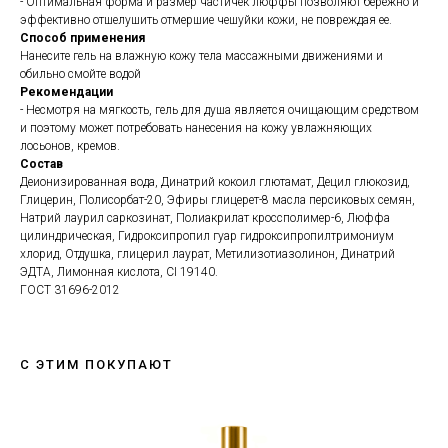
- Оптимальная форма и размер частичек люффы позволяют бережно и
эффективно отшелушить отмершие чешуйки кожи, не повреждая ее.
Способ применения
Нанесите гель на влажную кожу тела массажными движениями и
обильно смойте водой
Рекомендации
- Несмотря на мягкость, гель для душа является очищающим средством
и поэтому может потребовать нанесения на кожу увлажняющих
лосьонов, кремов.
Состав
Деионизированная вода, Динатрий кокоил глютамат, Децил глюкозид,
Глицерин, Полисорбат-20, Эфиры глицерет-8 масла персиковых семян,
Натрий лаурил саркозинат, Полиакрилат кроссполимер-6, Люффа
цилиндрическая, Гидроксипропил гуар гидроксипропилтримониум
хлорид, Отдушка, глицерил лаурат, Метилизотиазолинон, Динатрий
ЭДТА, Лимонная кислота, CI 19140.
ГОСТ 31696-2012
С ЭТИМ ПОКУПАЮТ