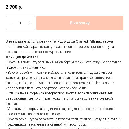
2 700
р.
В корзину
В результате использования Геля для душа Granted Pelle ваша кожа
станет мягкой, бархатистой, увлажненной, а процесс принятия душа
превратится в изысканное удовольствие.
Принцип действия
- Смесь мягких натуральных ПАВов бережно очищает кожу, не разрушая
гидролипидную мантию.
- За счет своей мягкости и избирательности гель для душа смывает
только загрязнения с поверхности кожи, не затрагивая липидные
пласты, которые отвечают за целостность рогового слоя. Из кожи не
испаряется влага, что предотвращает ее иссушение.
- Специальная формула водорастворимого масла персика снимает
раздражение, мягко очищает кожу и при этом не оставляет жирной
пленки.
- Уникальная формула кондиционера, входящая в состав, позволяет
восстановить поврежденную кожу.
- Смола семян гуара образует на поверхности кожи защитную мантию и
предотвращет заселение патогенной микрофлоры.