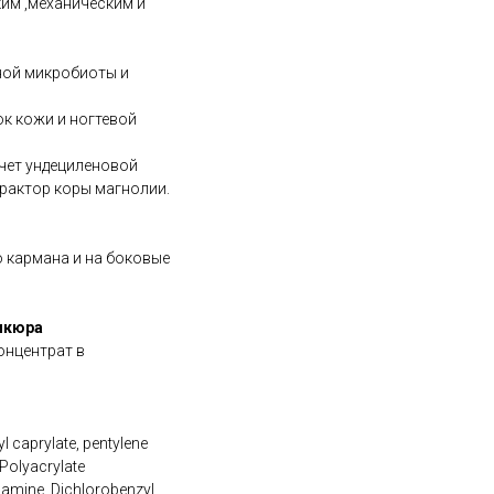
ким ,механическим и
ной микробиоты и
к кожи и ногтевой
чет ундециленовой
рактор коры магнолии.
о кармана и на боковые
икюра
онцентрат в
yl caprylate, pentylene
 Polyacrylate
amine, Dichlorobenzyl