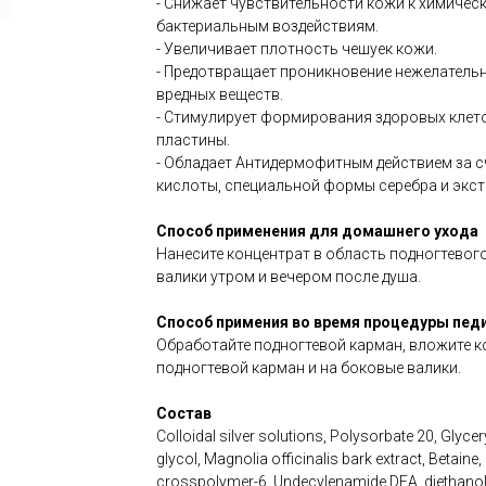
- Снижает чувствительности кожи к химичес
бактериальным воздействиям.
- Увеличивает плотность чешуек кожи.
- Предотвращает проникновение нежелатель
вредных веществ.
- Стимулирует формирования здоровых клето
пластины.
- Обладает Антидермофитным действием за с
кислоты, специальной формы серебра и экст
Способ применения для домашнего ухода
Нанесите концентрат в область подногтевог
валики утром и вечером после душа.
Способ примения во время процедуры пед
Обработайте подногтевой карман, вложите к
подногтевой карман и на боковые валики.
Состав
Colloidal silver solutions, Polysorbate 20, Glycer
glycol, Magnolia officinalis bark extract, Betaine,
crosspolymer-6, Undecylenamide DEA, diethanol